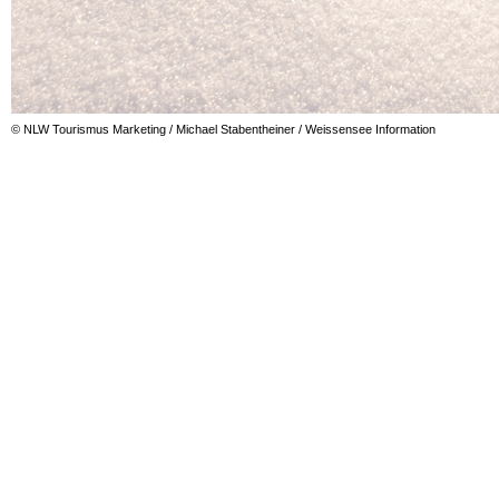
© NLW Tourismus Marketing / Michael Stabentheiner / Weissensee Information